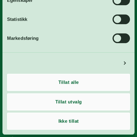
Egenskaper
Styret
Nyheter
Statistikk
Priser og mottaksregler
Skjemaer
Markedsføring
Ledige stillinger
Kontakt
Detaljer
(+47) 69 35 73 00
Tillat alle
post@frevar.no
Kontaktskjema
Tillat utvalg
Kontaktpersoner
Ofte stilte spørsmål
Ikke tillat
Åpningstider