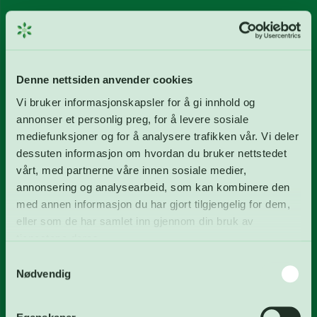
Våre anlegg
Gjenvinningsstasjon
Denne nettsiden anvender cookies
Energigjenvinningsanlegg
Vi bruker informasjonskapsler for å gi innhold og
Avløpsrenseanlegg
annonser et personlig preg, for å levere sosiale
Vannverk
mediefunksjoner og for å analysere trafikken vår. Vi deler
dessuten informasjon om hvordan du bruker nettstedet
Biogassanlegg
vårt, med partnerne våre innen sosiale medier,
Deponi
annonsering og analysearbeid, som kan kombinere den
med annen informasjon du har gjort tilgjengelig for dem,
FREVAR KF
eller som de har samlet inn gjennom din bruk av
tjenestene deres.
Våre tjenester
Samtykkevalg
Nødvendig
Om FREVAR KF
Miljø