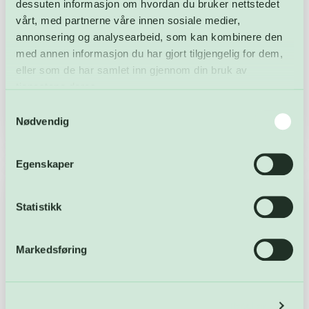
dessuten informasjon om hvordan du bruker nettstedet
omfattende renseprosessen med å fjerne
vårt, med partnerne våre innen sosiale medier,
fett, kaffegrut, papir og annet som ikke
annonsering og analysearbeid, som kan kombinere den
hører hjemme, for å sikre at vannet som
med annen informasjon du har gjort tilgjengelig for dem,
slippes tilbake i Glomma er rent og renset.
eller som de har samlet inn gjennom din bruk av
tjenestene deres.
Om avløpsrenseanlegget
Samtykkevalg
Nødvendig
Egenskaper
Statistikk
Markedsføring
Detaljer