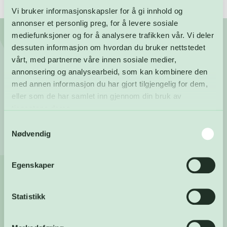
Vi bruker informasjonskapsler for å gi innhold og
annonser et personlig preg, for å levere sosiale
mediefunksjoner og for å analysere trafikken vår. Vi deler
dessuten informasjon om hvordan du bruker nettstedet
Ansatte
vårt, med partnerne våre innen sosiale medier,
annonsering og analysearbeid, som kan kombinere den
med annen informasjon du har gjort tilgjengelig for dem,
eller som de har samlet inn gjennom din bruk av
tjenestene deres.
Samtykkevalg
Nødvendig
Egenskaper
Statistikk
FREVARs viktigste ressurser – våre ansatte – er ikke noe
vi tar lett på. Derfor hedrer vi våre ansatte med en
æresvegg i vårt hovedmøterom.