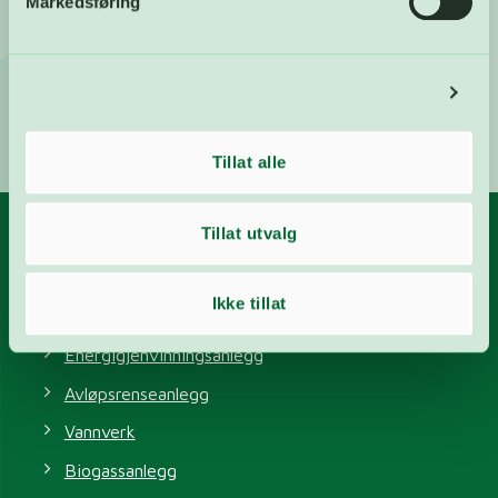
Markedsføring
Les mer om æresveggen
Detaljer
Tillat alle
Tillat utvalg
Våre anlegg
Ikke tillat
Gjenvinningsstasjon
Energigjenvinningsanlegg
Avløpsrenseanlegg
Vannverk
Biogassanlegg