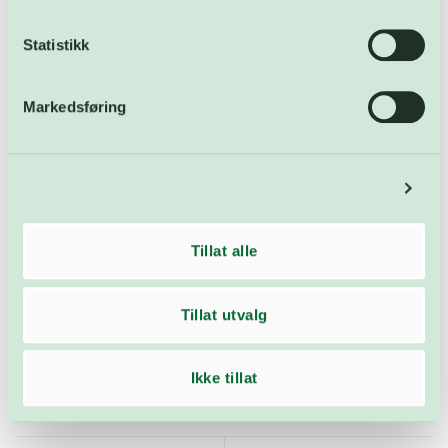
Statistikk
28
apr
Markedsføring
Detaljer
Politikerbesøk og utsatt rensekrav
Fredag 25. april fikk FREVAR besøk av flere
Tillat alle
stortingsrepresentanter fra Østfoldbenken, og
fikk vite fra[klikk for å lese mer]
Tillat utvalg
Ikke tillat