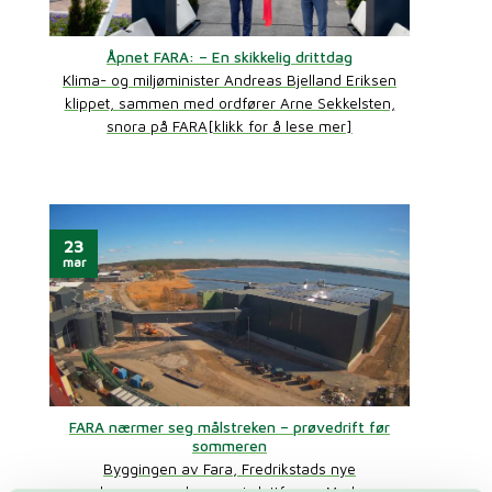
Åpnet FARA: – En skikkelig drittdag
Klima- og miljøminister Andreas Bjelland Eriksen
klippet, sammen med ordfører Arne Sekkelsten,
snora på FARA[klikk for å lese mer]
23
mar
FARA nærmer seg målstreken – prøvedrift før
sommeren
Byggingen av Fara, Fredrikstads nye
avløpsrenseanlegg, er i sluttfasen. Med en