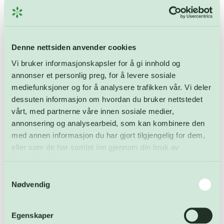
prislapp på 2,3 milliarder[klikk for å lese mer]
Denne nettsiden anvender cookies
Vi bruker informasjonskapsler for å gi innhold og
15
aug
annonser et personlig preg, for å levere sosiale
mediefunksjoner og for å analysere trafikken vår. Vi deler
dessuten informasjon om hvordan du bruker nettstedet
vårt, med partnerne våre innen sosiale medier,
annonsering og analysearbeid, som kan kombinere den
med annen informasjon du har gjort tilgjengelig for dem,
eller som de har samlet inn gjennom din bruk av
FARA – nytt fremtidsrettet renseanlegg for
Fredrikstad og Hvaler med globale mål og lokale
tjenestene deres.
tiltak
Samtykkevalg
Se video om FARA-utviklingen – Del 2 Se video
Nødvendig
om FARA-utviklingen – Del 1 Fredrikstad[klikk for
å lese mer]
Egenskaper