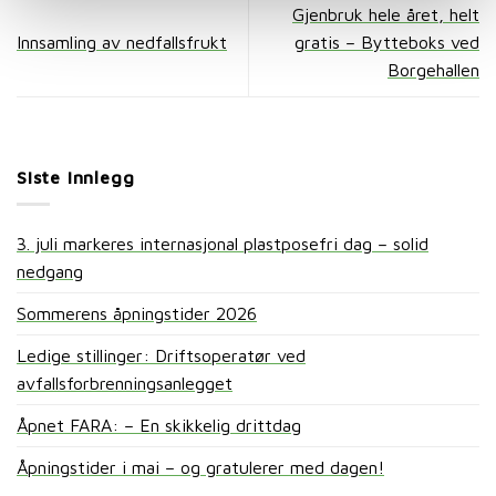
Gjenbruk hele året, helt
Innsamling av nedfallsfrukt
gratis – Bytteboks ved
Borgehallen
Siste innlegg
3. juli markeres internasjonal plastposefri dag – solid
nedgang
Sommerens åpningstider 2026
Ledige stillinger: Driftsoperatør ved
avfallsforbrenningsanlegget
Åpnet FARA: – En skikkelig drittdag
Åpningstider i mai – og gratulerer med dagen!