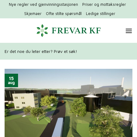
Hopp
Nye regler ved gjenvinningsstasjonen
Priser og mottaksregler
til
Skjemaer
Ofte stilte spørsmål
Ledige stillinger
innhold
Er det noe du leter etter? Prøv et søk!
15
aug