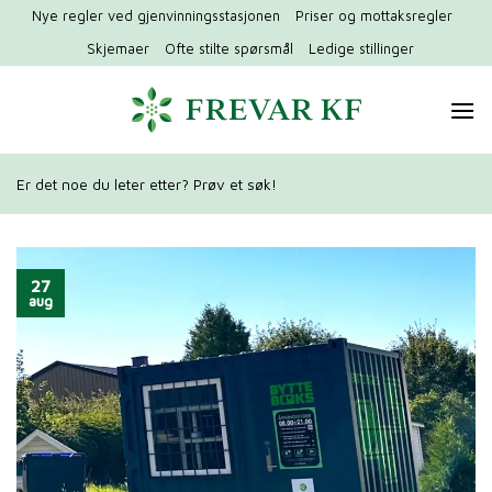
Hopp
Nye regler ved gjenvinningsstasjonen
Priser og mottaksregler
til
Skjemaer
Ofte stilte spørsmål
Ledige stillinger
innhold
Er det noe du leter etter? Prøv et søk!
27
aug