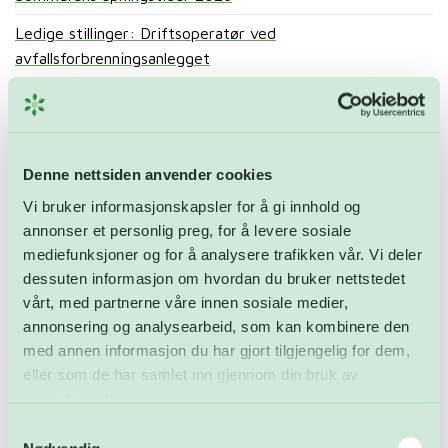
Ledige stillinger: Driftsoperatør ved
avfallsforbrenningsanlegget
Åpnet FARA: – En skikkelig drittdag
Åpningstider i mai – og gratulerer med dagen!
Denne nettsiden anvender cookies
Kategorier
Vi bruker informasjonskapsler for å gi innhold og
annonser et personlig preg, for å levere sosiale
Aktuelt
mediefunksjoner og for å analysere trafikken vår. Vi deler
dessuten informasjon om hvordan du bruker nettstedet
FARA
vårt, med partnerne våre innen sosiale medier,
Karbonfangst
annonsering og analysearbeid, som kan kombinere den
med annen informasjon du har gjort tilgjengelig for dem,
Ledige stillinger
eller som de har samlet inn gjennom din bruk av
tjenestene deres.
Nyheter
Samtykkevalg
Ukategorisert