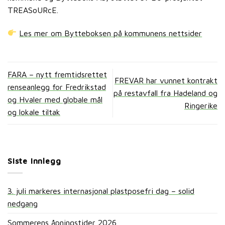
TREASoURcE.
Les mer om Bytteboksen på kommunens nettsider
FARA – nytt fremtidsrettet
FREVAR har vunnet kontrakt
renseanlegg for Fredrikstad
på restavfall fra Hadeland og
og Hvaler med globale mål
Ringerike
og lokale tiltak
Siste innlegg
3. juli markeres internasjonal plastposefri dag – solid
nedgang
Sommerens åpningstider 2026