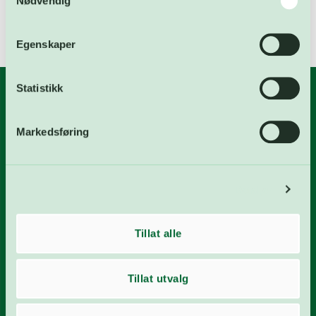
Nødvendig
Egenskaper
Statistikk
Våre anlegg
Markedsføring
Gjenvinningsstasjon
Energigjenvinningsanlegg
Detaljer
Avløpsrenseanlegg
Vannverk
Tillat alle
Biogassanlegg
Deponi
Tillat utvalg
FREVAR KF