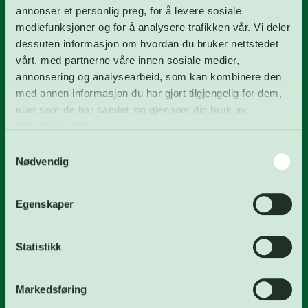
FREVAR KF
annonser et personlig preg, for å levere sosiale
mediefunksjoner og for å analysere trafikken vår. Vi deler
Våre tjenester
dessuten informasjon om hvordan du bruker nettstedet
Om FREVAR KF
vårt, med partnerne våre innen sosiale medier,
annonsering og analysearbeid, som kan kombinere den
Miljø
med annen informasjon du har gjort tilgjengelig for dem,
Styret
eller som de har samlet inn gjennom din bruk av
tjenestene deres.
Nyheter
Samtykkevalg
Priser og mottaksregler
Nødvendig
Skjemaer
Ledige stillinger
Egenskaper
Kontakt
Statistikk
(+47) 69 35 73 00
Markedsføring
post@frevar.no