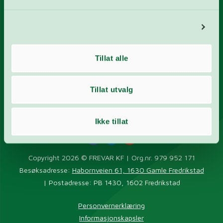
Kontaktskjema
Kontaktpersoner
Detaljer
Ofte stilte spørsmål
Åpningstider
Tillat alle
Kart
Tillat utvalg
Ikke tillat
Copyright 2026 © FREVAR KF | Org.nr. 979 952 171
Besøksadresse:
Habornveien 61, 1630 Gamle Fredrikstad
| Postadresse: PB 1430, 1602 Fredrikstad
Personvernerklæring
Informasjonskapsler