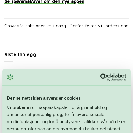
Se spørsmål/svar om den nye appen
Grovavfallsaksjonen er i gang
Derfor feirer vi Jordens dag
Siste innlegg
3. juli markeres internasjonal plastposefri dag – solid
nedgang
Sommerens åpningstider 2026
Denne nettsiden anvender cookies
Ledige stillinger: Driftsoperatør ved
Vi bruker informasjonskapsler for å gi innhold og
avfallsforbrenningsanlegget
annonser et personlig preg, for å levere sosiale
Åpnet FARA: – En skikkelig drittdag
mediefunksjoner og for å analysere trafikken vår. Vi deler
dessuten informasjon om hvordan du bruker nettstedet
Åpningstider i mai – og gratulerer med dagen!