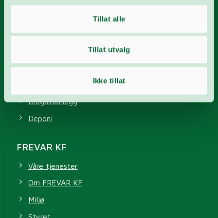
Våre anlegg
Tillat alle
Gjenvinningsstasjon
Tillat utvalg
Energigjenvinningsanlegg
Avløpsrenseanlegg
Ikke tillat
Vannverk
Biogassanlegg
Deponi
FREVAR KF
Våre tjenester
Om FREVAR KF
Miljø
Styret