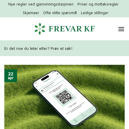
Hopp
Nye regler ved gjenvinningsstasjonen
Priser og mottaksregler
til
Skjemaer
Ofte stilte spørsmål
Ledige stillinger
innhold
Er det noe du leter etter? Prøv et søk!
22
apr