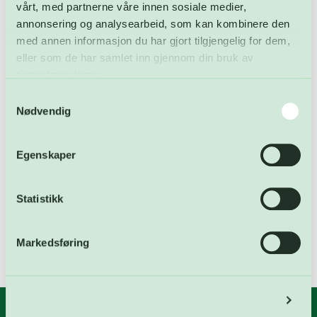
vårt, med partnerne våre innen sosiale medier,
annonsering og analysearbeid, som kan kombinere den
Kategorier
med annen informasjon du har gjort tilgjengelig for dem,
eller som de har samlet inn gjennom din bruk av
tjenestene deres.
Aktuelt
Samtykkevalg
FARA
Nødvendig
Karbonfangst
Egenskaper
Ledige stillinger
Nyheter
Statistikk
Ukategorisert
Markedsføring
Detaljer