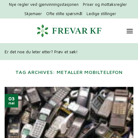
Hopp
Nye regler ved gjenvinningsstasjonen
Priser og mottaksregler
til
Skjemaer
Ofte stilte spørsmål
Ledige stillinger
innhold
Er det noe du leter etter? Prøv et søk!
TAG ARCHIVES:
METALLER MOBILTELEFON
03
mai