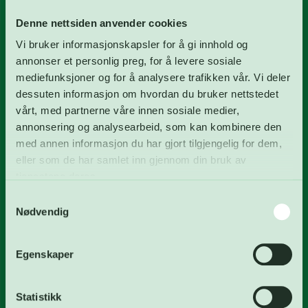
Vannverk
Denne nettsiden anvender cookies
Biogassanlegg
Vi bruker informasjonskapsler for å gi innhold og
annonser et personlig preg, for å levere sosiale
Deponi
mediefunksjoner og for å analysere trafikken vår. Vi deler
dessuten informasjon om hvordan du bruker nettstedet
FREVAR KF
vårt, med partnerne våre innen sosiale medier,
annonsering og analysearbeid, som kan kombinere den
Våre tjenester
med annen informasjon du har gjort tilgjengelig for dem,
Om FREVAR KF
eller som de har samlet inn gjennom din bruk av
tjenestene deres.
Miljø
Samtykkevalg
Styret
Nødvendig
Nyheter
Priser og mottaksregler
Egenskaper
Skjemaer
Statistikk
Ledige stillinger