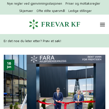
Hopp
Nye regler ved gjenvinningsstasjonen
Priser og mottaksregler
til
Skjemaer
Ofte stilte spørsmål
Ledige stillinger
innhold
Er det noe du leter etter? Prøv et søk!
16
jun