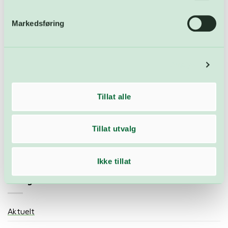
Siste innlegg
Markedsføring
3. juli markeres internasjonal plastposefri dag – solid
nedgang
Detaljer
Sommerens åpningstider 2026
Tillat alle
Ledige stillinger: Driftsoperatør ved
avfallsforbrenningsanlegget
Tillat utvalg
Åpnet FARA: – En skikkelig drittdag
Åpningstider i mai – og gratulerer med dagen!
Ikke tillat
Kategorier
Aktuelt