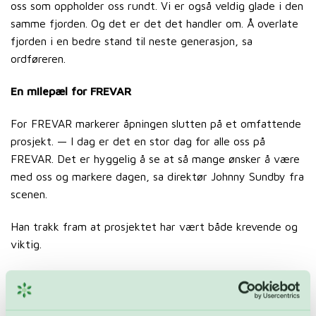
oss som oppholder oss rundt. Vi er også veldig glade i den
samme fjorden. Og det er det det handler om. Å overlate
fjorden i en bedre stand til neste generasjon, sa
ordføreren.
En milepæl for FREVAR
For FREVAR markerer åpningen slutten på et omfattende
prosjekt. — I dag er det en stor dag for alle oss på
FREVAR. Det er hyggelig å se at så mange ønsker å være
med oss og markere dagen, sa direktør Johnny Sundby fra
scenen.
Han trakk fram at prosjektet har vært både krevende og
viktig.
— Vi gikk inn i dette med en ydmykhet og nærmest en
skrekkblandet fryd, på vegne av innbyggerne i Fredrikstad
og Hvaler som skal betale for dette anlegget.