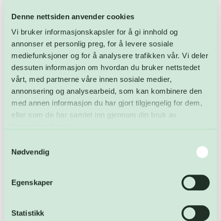
Denne nettsiden anvender cookies
Byggestarten var 1. juni 2023. Litt over tre år senere står
anlegget klart, etter en stor innsats fra mange involverte.
Vi bruker informasjonskapsler for å gi innhold og
annonser et personlig preg, for å levere sosiale
— Inntil 300 samtidige arbeidere har lagt ned rundt
mediefunksjoner og for å analysere trafikken vår. Vi deler
530.000 arbeidstimer. Da er det ekstra gledelig at vi
dessuten informasjon om hvordan du bruker nettstedet
leverer på fremdrift, innenfor frister, og ikke minst på
vårt, med partnerne våre innen sosiale medier,
budsjett, sa Sundby.
annonsering og analysearbeid, som kan kombinere den
med annen informasjon du har gjort tilgjengelig for dem,
— Dette gjør meg ekstra stolt av teamet vårt og alle
eller som de har samlet inn gjennom din bruk av
leverandørene som har bidratt.
tjenestene deres.
Samtykkevalg
Nødvendig
Ledige stillinger:
Åpningstider i mai – og
Driftsoperatør ved
Egenskaper
gratulerer med dagen!
avfallsforbrenningsanlegget
Statistikk