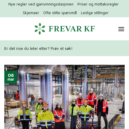
Hopp
Nye regler ved gjenvinningsstasjonen
Priser og mottaksregler
til
Skjemaer
Ofte stilte spørsmål
Ledige stillinger
innhold
Er det noe du leter etter? Prøv et søk!
06
mar