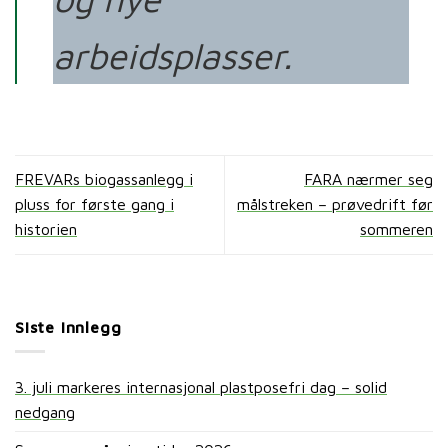
arbeidsplasser.
FREVARs biogassanlegg i
FARA nærmer seg
pluss for første gang i
målstreken – prøvedrift før
historien
sommeren
Siste innlegg
3. juli markeres internasjonal plastposefri dag – solid
nedgang