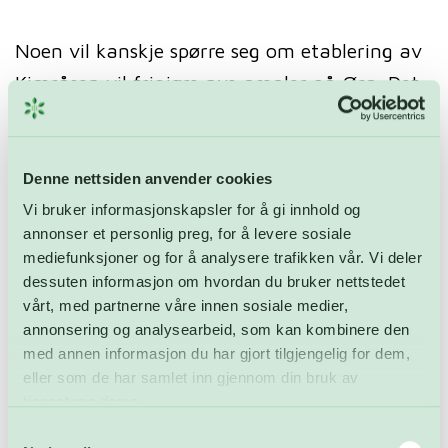
Noen vil kanskje spørre seg om etablering av
Kiæråsen vil frigjøre nye arealer på Øra. Det
vil det dessverre ikke. Virksomheten som er
tenkt på Kieråsen er et nytt område i
FREVARs portefølje for å løse utfordringen
Denne nettsiden anvender cookies
byen har med deponering av muddermasser.
Vi bruker informasjonskapsler for å gi innhold og
annonser et personlig preg, for å levere sosiale
Dagens aktivitet og sikker avfallshåndtering
mediefunksjoner og for å analysere trafikken vår. Vi deler
for byen på Øra vil fortsette som før.
dessuten informasjon om hvordan du bruker nettstedet
vårt, med partnerne våre innen sosiale medier,
Dette understreker igjen at kjernen av utfordringen her
annonsering og analysearbeid, som kan kombinere den
er ikke den ene eller den andres rett til et areal. Det
med annen informasjon du har gjort tilgjengelig for dem,
eller som de har samlet inn gjennom din bruk av
handler om mangel på tilstrekkelig næringsareal i
tjenestene deres.
Fredrikstad.
Løsningen ligger ikke i å tvinge fram en nedskalering av
Samtykkevalg