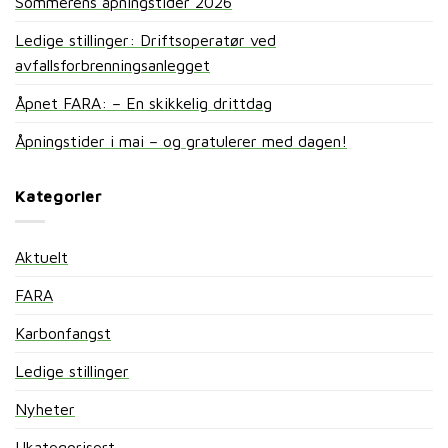
Sommerens åpningstider 2026
Ledige stillinger: Driftsoperatør ved
avfallsforbrenningsanlegget
Åpnet FARA: – En skikkelig drittdag
Åpningstider i mai – og gratulerer med dagen!
Kategorier
Aktuelt
FARA
Karbonfangst
Ledige stillinger
Nyheter
Ukategorisert