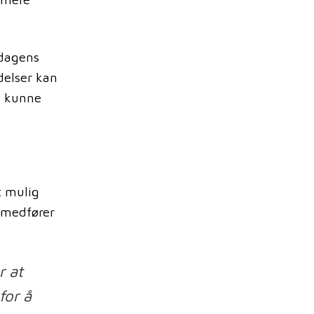
 dagens
delser kan
n kunne
t mulig
e medfører
r at
for å