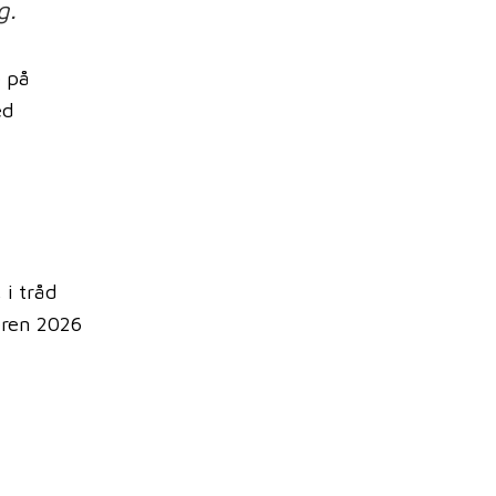
g.
e på
ed
 i tråd
eren 2026