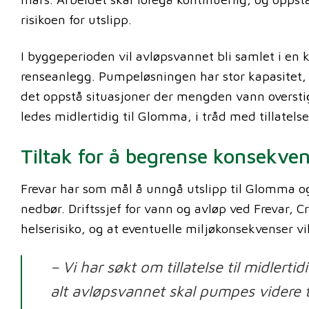
risikoen for utslipp.
I byggeperioden vil avløpsvannet bli samlet i en
renseanlegg. Pumpeløsningen har stor kapasitet,
det oppstå situasjoner der mengden vann overstige
ledes midlertidig til Glomma, i tråd med tillatelse
Tiltak for å begrense konsekve
Frevar har som mål å unngå utslipp til Glomma og
nedbør. Driftssjef for vann og avløp ved Frevar, C
helserisiko, og at eventuelle miljøkonsekvenser vi
– Vi har søkt om tillatelse til midlert
alt avløpsvannet skal pumpes videre ti