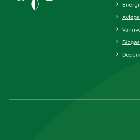
Energi
Avløps
Vannv
Biogas
Depon