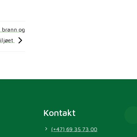
u brann og
iljøet
Kontakt
(+47) 69 35 73 00