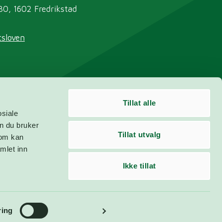
30, 1602 Fredrikstad
sloven
Tillat alle
r.no
osiale
n du bruker
Tillat utvalg
som kan
mlet inn
Ikke tillat
ring
Detaljer