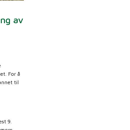
ing av
e
et. For å
nnet til
st 9.
nimere