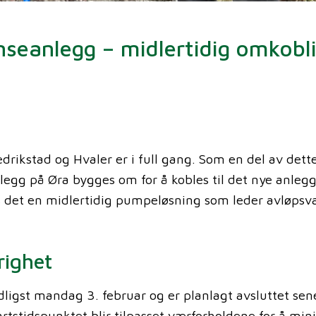
enseanlegg – midlertidig omkobl
rikstad og Hvaler er i full gang. Som en del av dett
gg på Øra bygges om for å kobles til det nye anlegg
es det en midlertidig pumpeløsning som leder avløpsva
righet
ligst mandag 3. februar og er planlagt avsluttet sene
artstidspunktet blir tilpasset værforholdene for å mi