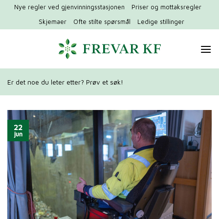
Hopp
Nye regler ved gjenvinningsstasjonen
Priser og mottaksregler
til
Skjemaer
Ofte stilte spørsmål
Ledige stillinger
innhold
Er det noe du leter etter? Prøv et søk!
22
jun