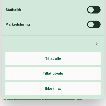
Åpnet FARA: – En skikkelig
Sommerens åpningstider
Statistikk
drittdag
2026
Markedsføring
Siste innlegg
Detaljer
3. juli markeres internasjonal plastposefri dag – solid
nedgang
Tillat alle
Sommerens åpningstider 2026
Tillat utvalg
Ledige stillinger: Driftsoperatør ved
avfallsforbrenningsanlegget
Ikke tillat
Åpnet FARA: – En skikkelig drittdag
Åpningstider i mai – og gratulerer med dagen!