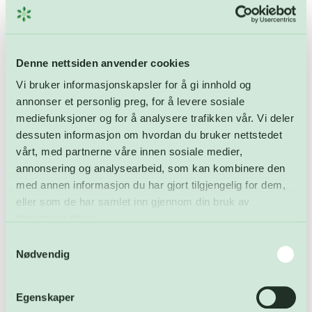
Ansettelsesform:
Fast
Trykk her for å søke (finn.no)
Denne nettsiden anvender cookies
Vi bruker informasjonskapsler for å gi innhold og
FREVAR ønsker et mangfold i organisasjonen. Vi
annonser et personlig preg, for å levere sosiale
oppfordrer alle som er kvalifiserte til å søke på stillingen.
mediefunksjoner og for å analysere trafikken vår. Vi deler
Når ellers like godt kvalifiserte kandidater vurderes, kan
dessuten informasjon om hvordan du bruker nettstedet
faktorer som bidrar til et større mangfold bli vektlagt
vårt, med partnerne våre innen sosiale medier,
positivt.
annonsering og analysearbeid, som kan kombinere den
med annen informasjon du har gjort tilgjengelig for dem,
Send oss din søknad – vi ser frem til å høre fra deg!
eller som de har samlet inn gjennom din bruk av
tjenestene deres.
Du finner mer om oss på:
www.frevar.no
Samtykkevalg
Nødvendig
Søknad og cv sendes via
finn.no
eller på mail til
post@frevar.no
innen 7.8.2026
Egenskaper