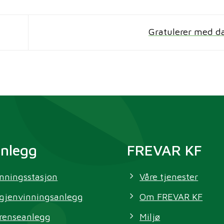
Gratulerer med 
anlegg
FREVAR KF
nningsstasjon
Våre tjenester
gjenvinningsanlegg
Om FREVAR KF
renseanlegg
Miljø