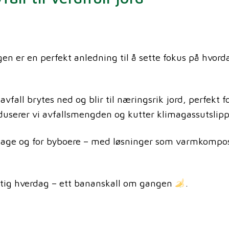
 er en perfekt anledning til å sette fokus på hvord
vfall brytes ned og blir til næringsrik jord, perfekt f
eduserer vi avfallsmengden og kutter klimagassutslip
age og for byboere – med løsninger som varmkompos
ftig hverdag – ett bananskall om gangen
.