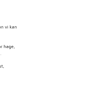
an vi kan
or hage,
p.
t,