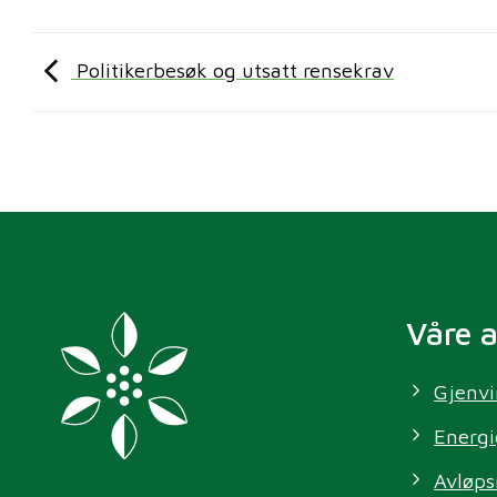
Politikerbesøk og utsatt rensekrav
Våre 
Gjenvi
Energi
Avløps