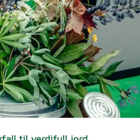
ll til verdifull jord