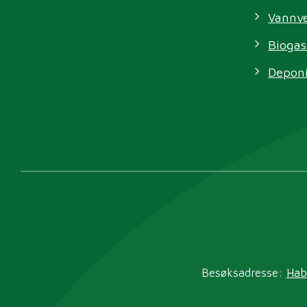
Vannv
Biogas
Depon
Besøksadresse:
Hab