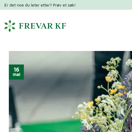
Hopp
Er det noe du leter etter? Prøv et søk!
til
innhold
16
mai