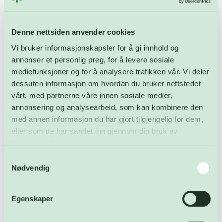
veiing 01.06.2022
Miljølørdag i Fredrikstad!
Denne nettsiden anvender cookies
Vi bruker informasjonskapsler for å gi innhold og
Siste innlegg
annonser et personlig preg, for å levere sosiale
mediefunksjoner og for å analysere trafikken vår. Vi deler
3. juli markeres internasjonal plastposefri dag – solid
dessuten informasjon om hvordan du bruker nettstedet
nedgang
vårt, med partnerne våre innen sosiale medier,
annonsering og analysearbeid, som kan kombinere den
Sommerens åpningstider 2026
med annen informasjon du har gjort tilgjengelig for dem,
Ledige stillinger: Driftsoperatør ved
eller som de har samlet inn gjennom din bruk av
avfallsforbrenningsanlegget
tjenestene deres.
Samtykkevalg
Åpnet FARA: – En skikkelig drittdag
Nødvendig
Åpningstider i mai – og gratulerer med dagen!
Egenskaper
Kategorier