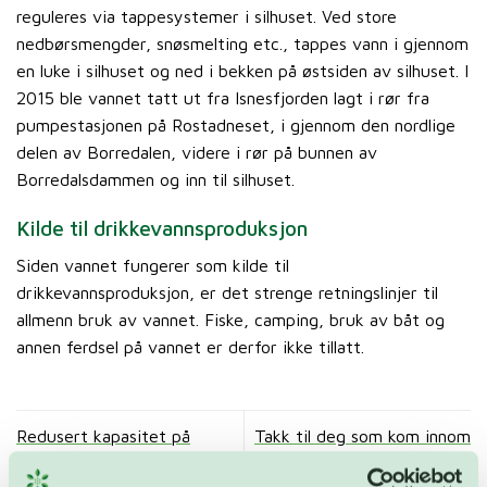
reguleres via tappesystemer i silhuset. Ved store
nedbørsmengder, snøsmelting etc., tappes vann i gjennom
en luke i silhuset og ned i bekken på østsiden av silhuset. I
2015 ble vannet tatt ut fra Isnesfjorden lagt i rør fra
pumpestasjonen på Rostadneset, i gjennom den nordlige
delen av Borredalen, videre i rør på bunnen av
Borredalsdammen og inn til silhuset.
Kilde til drikkevannsproduksjon
Siden vannet fungerer som kilde til
drikkevannsproduksjon, er det strenge retningslinjer til
allmenn bruk av vannet. Fiske, camping, bruk av båt og
annen ferdsel på vannet er derfor ikke tillatt.
Redusert kapasitet på
Takk til deg som kom innom
terminalen ved inn- og ut
FREVAR KF sin stand på