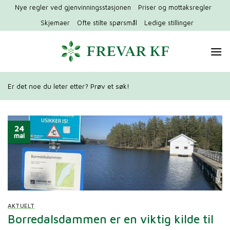
Hopp
Nye regler ved gjenvinningsstasjonen
Priser og mottaksregler
til
Skjemaer
Ofte stilte spørsmål
Ledige stillinger
innhold
Er det noe du leter etter? Prøv et søk!
24
mai
AKTUELT
Borredalsdammen er en viktig kilde til