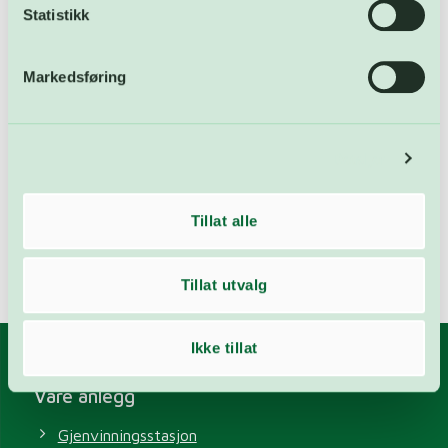
Statistikk
Aktuelt
FARA
Markedsføring
Karbonfangst
Ledige stillinger
Detaljer
Nyheter
Ukategorisert
Tillat alle
Tillat utvalg
Ikke tillat
Våre anlegg
Gjenvinningsstasjon