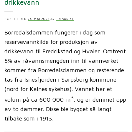
drikkevann
POSTET DEN
24. MAI 2022
AV
FREVAR KF
Borredalsdammen fungerer i dag som
reservevannkilde for produksjon av
drikkevann til Fredrikstad og Hvaler. Omtrent
5% av råvannsmengden inn til vannverket
kommer fra Borredalsdammen og resterende
tas fra Isnesfjorden i Sarpsborg kommune
(nord for Kalnes sykehus). Vannet har et
3
volum på ca 600 000 m
, og er demmet opp
av to dammer. Disse ble bygget så langt
tilbake som i 1913.