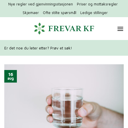
Hopp
Nye regler ved gjenvinningsstasjonen
Priser og mottaksregler
til
Skjemaer
Ofte stilte spørsmål
Ledige stillinger
innhold
Er det noe du leter etter? Prøv et søk!
16
aug