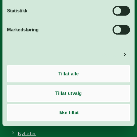
Gjenvinningsstasjon
Statistikk
Energigjenvinningsanlegg
Avløpsrenseanlegg
Markedsføring
Vannverk
Biogassanlegg
Detaljer
Deponi
Tillat alle
FREVAR KF
Våre tjenester
Tillat utvalg
Om FREVAR KF
Miljø
Ikke tillat
Styret
Nyheter