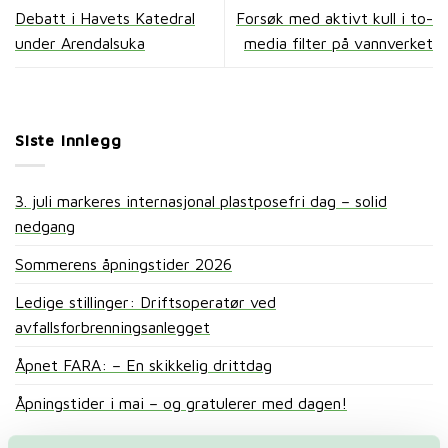
Debatt i Havets Katedral
Forsøk med aktivt kull i to-
under Arendalsuka
media filter på vannverket
Siste innlegg
3. juli markeres internasjonal plastposefri dag – solid
nedgang
Sommerens åpningstider 2026
Ledige stillinger: Driftsoperatør ved
avfallsforbrenningsanlegget
Åpnet FARA: – En skikkelig drittdag
Åpningstider i mai – og gratulerer med dagen!