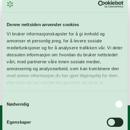
Kategorier
Aktuelt
Denne nettsiden anvender cookies
FARA
Vi bruker informasjonskapsler for å gi innhold og
annonser et personlig preg, for å levere sosiale
Karbonfangst
mediefunksjoner og for å analysere trafikken vår. Vi deler
Ledige stillinger
dessuten informasjon om hvordan du bruker nettstedet
vårt, med partnerne våre innen sosiale medier,
Nyheter
annonsering og analysearbeid, som kan kombinere den
Ukategorisert
med annen informasjon du har gjort tilgjengelig for dem,
eller som de har samlet inn gjennom din bruk av
tjenestene deres.
Samtykkevalg
Nødvendig
Egenskaper
Våre anlegg