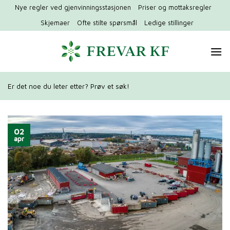
Hopp
Nye regler ved gjenvinningsstasjonen
Priser og mottaksregler
til
Skjemaer
Ofte stilte spørsmål
Ledige stillinger
innhold
Er det noe du leter etter? Prøv et søk!
02
apr