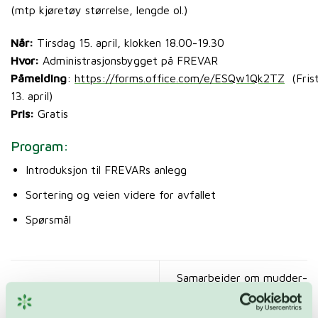
(mtp kjøretøy størrelse, lengde ol.)
Når:
Tirsdag 15. april, klokken 18.00-19.30
Hvor:
Administrasjonsbygget på FREVAR
Påmelding
:
https://forms.office.com/e/ESQw1Qk2TZ
(Fris
13. april)
Pris:
Gratis
Program:
Introduksjon til FREVARs anlegg
Sortering og veien videre for avfallet
Spørsmål
Samarbeider om mudder-
Kranselag for FARA
løsning