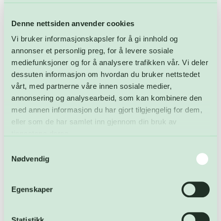
Denne nettsiden anvender cookies
Siste innlegg
Vi bruker informasjonskapsler for å gi innhold og
annonser et personlig preg, for å levere sosiale
3. juli markeres internasjonal plastposefri dag – solid
mediefunksjoner og for å analysere trafikken vår. Vi deler
nedgang
dessuten informasjon om hvordan du bruker nettstedet
vårt, med partnerne våre innen sosiale medier,
Sommerens åpningstider 2026
annonsering og analysearbeid, som kan kombinere den
med annen informasjon du har gjort tilgjengelig for dem,
Ledige stillinger: Driftsoperatør ved
eller som de har samlet inn gjennom din bruk av
avfallsforbrenningsanlegget
tjenestene deres.
Åpnet FARA: – En skikkelig drittdag
Samtykkevalg
Nødvendig
Åpningstider i mai – og gratulerer med dagen!
Kategorier
Egenskaper
Aktuelt
Statistikk