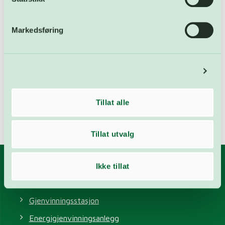
FARA
Markedsføring
Karbonfangst
Ledige stillinger
Detaljer
Nyheter
Ukategorisert
Tillat alle
Tillat utvalg
Ikke tillat
Våre anlegg
Gjenvinningsstasjon
Energigjenvinningsanlegg