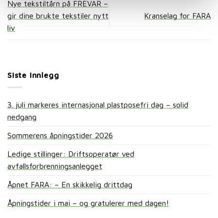
Nye tekstiltårn på FREVAR –
gir dine brukte tekstiler nytt
Kranselag for FARA
liv
Siste innlegg
3. juli markeres internasjonal plastposefri dag – solid
nedgang
Sommerens åpningstider 2026
Ledige stillinger: Driftsoperatør ved
avfallsforbrenningsanlegget
Åpnet FARA: – En skikkelig drittdag
Åpningstider i mai – og gratulerer med dagen!