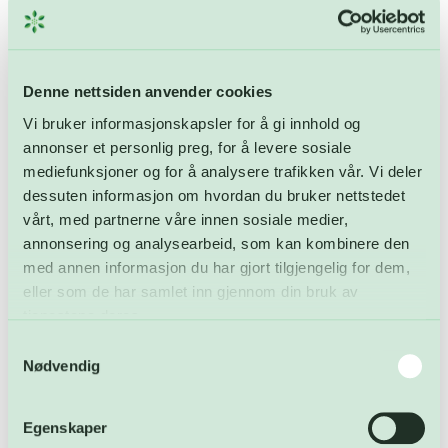
langdagene får vi gjerne en ny topp
mellom 1700 og 1900, forteller han.
Denne nettsiden anvender cookies
– På lørdager er det flest som besøker oss fra klokken
Vi bruker informasjonskapsler for å gi innhold og
1000 og utover, fortsetter han.
annonser et personlig preg, for å levere sosiale
mediefunksjoner og for å analysere trafikken vår. Vi deler
– Kanskje det er mulig å gjøre hengeren klar fredag kveld
dessuten informasjon om hvordan du bruker nettstedet
slik at en kommer seg unna tidligere lørdag morgen? Eller
vårt, med partnerne våre innen sosiale medier,
ta med hengeren på jobben og dra rett hit på langdagene,
annonsering og analysearbeid, som kan kombinere den
oppfordrer han.
med annen informasjon du har gjort tilgjengelig for dem,
eller som de har samlet inn gjennom din bruk av
Syversen anbefaler også alle å sortere før en kommer
tjenestene deres.
og legge ting systematisk i bil og henger slik at en
kommer seg raskt gjennom gjenvinningsstasjonen.
Samtykkevalg
Nødvendig
Egenskaper