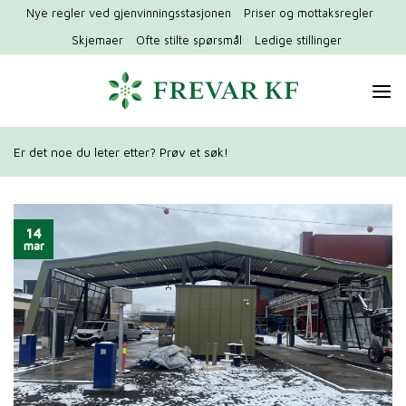
Hopp
Nye regler ved gjenvinningsstasjonen
Priser og mottaksregler
til
Skjemaer
Ofte stilte spørsmål
Ledige stillinger
innhold
Er det noe du leter etter? Prøv et søk!
14
mar