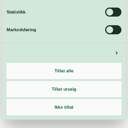
Statistikk
Markedsføring
Detaljer
Tillat alle
– Og har en kun EE-avfall kan dette også leveres gratis til
Tillat utvalg
nærmeste butikk som selger denne type produkter. De
har plikt til å ta imot selv om det ikke er kjøpt der, sier
Syversen.
Ikke tillat