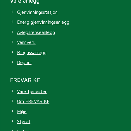
Våre anlegg
Gjenvinningsstasjon
Energigjenvinningsanlegg
Avløpsrenseanlegg
Vannverk
Biogassanlegg
Deponi
FREVAR KF
Våre tjenester
Om FREVAR KF
Miljø
Styret